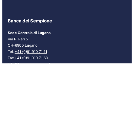
t
e
r
Banca del Sempione
[
I
Sede Centrale di Lugano
T
Via P. Peri 5
]
CH-6900 Lugano
Tel.
+41 (0)91 910 71 11
Fax +41 (0)91 910 71 60
info@bancasempione.ch
Instagram
LinkedIn
Facebook
Sedi
Lugano
Bellinzona
Chiasso
Locarno