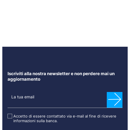
Iscriviti alla nostra newsletter e non perdere mai un
aggiornamento
N
e
La tua email
w
s
l
Accetto di essere contattato via e-mail al fine di ricevere
informazioni sulla banca.
e
t