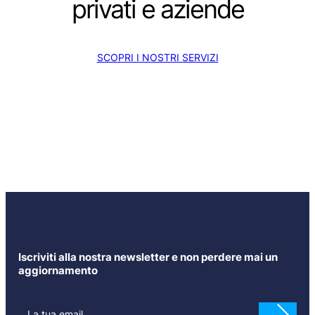
privati e aziende
SCOPRI I NOSTRI SERVIZI
Iscriviti alla nostra newsletter e non perdere mai un
aggiornamento
N
e
La tua email