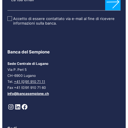
w
s
l
Accetto di essere contattato via e-mail al fine di ricevere
informazioni sulla banca.
e
t
t
e
r
Banca del Sempione
[
I
Sede Centrale di Lugano
T
Via P. Peri 5
]
CH-6900 Lugano
Tel.
+41 (0)91 910 71 11
Fax +41 (0)91 910 71 60
info@bancasempione.ch
Instagram
LinkedIn
Facebook