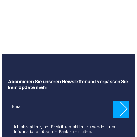
Abonnieren Sie unseren Newsletter und verpassen Sie
kein Update mehr
N
e
Email
w
s
l
Ich akzeptiere, per E-Mail kontaktiert zu werden, um
Informationen über die Bank zu erhalten.
e