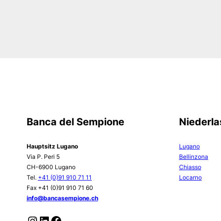
Banca del Sempione
Niederl
Hauptsitz Lugano
Lugano
Via P. Peri 5
Bellinzona
CH-6900 Lugano
Chiasso
Tel.
+41 (0)91 910 71 11
Locarno
Fax +41 (0)91 910 71 60
info@bancasempione.ch
Instagram
LinkedIn
Facebook