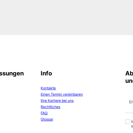
assungen
Info
Ab
un
Kontakte
Einen Termin vereinbaren
N
Ihre Karriere bei uns
e
E
Rechtliches
w
FAQ
s
Glossar
l
e
t