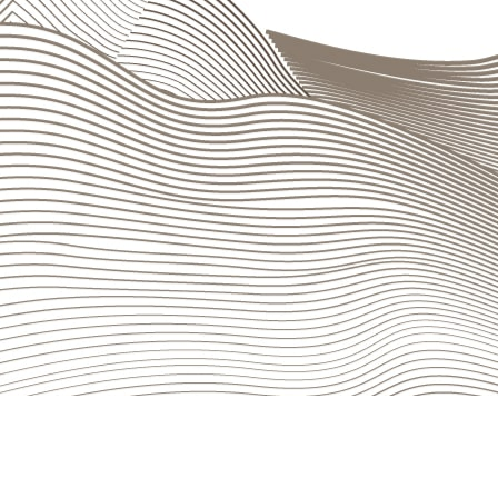
Fax +41 (0)91 910 71 60
info@bancasempione.ch
Instagram
LinkedIn
Facebook