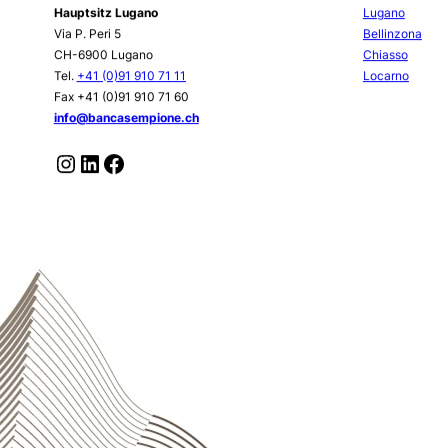
Banca del Sempione
Niederl
Hauptsitz Lugano
Lugano
Via P. Peri 5
Bellinzona
CH-6900 Lugano
Chiasso
Tel.
+41 (0)91 910 71 11
Locarno