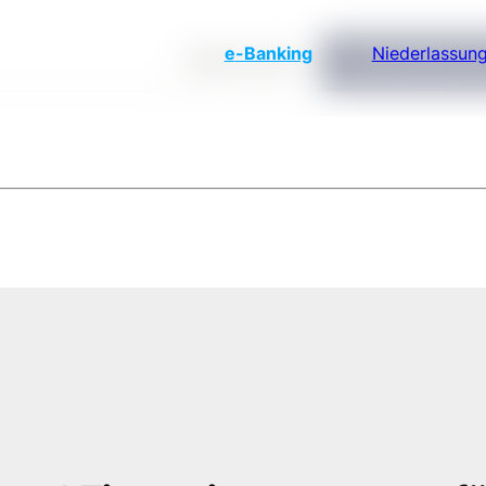
e
-Banking
Niederlassun
n
BROSCHÜRE
TARIFVERZEICH