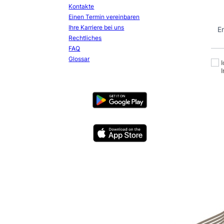
ENTDECKEN SIE UNSERE DIENSTLEISTUNGEN
assungen
Info
Ab
un
Kontakte
Einen Termin vereinbaren
N
Ihre Karriere bei uns
e
E
Rechtliches
w