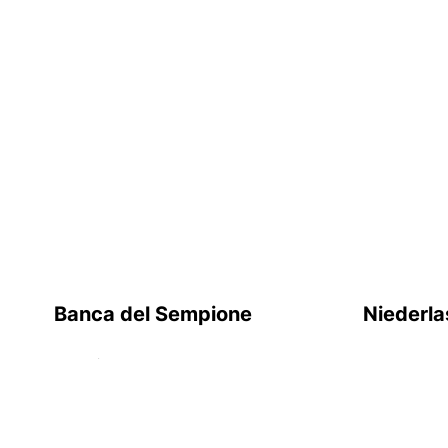
Banca del Sempione
Niederl
Hauptsitz Lugano
Lugano
Via P. Peri 5
Bellinzona
CH-6900 Lugano
Chiasso
Tel.
+41 (0)91 910 71 11
Locarno
Fax +41 (0)91 910 71 60