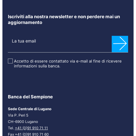
Iscriviti alla nostra newsletter e non perdere mai un
aggiornamento
N
e
La tua email
w
s
l
Accetto di essere contattato via e-mail al fine di ricevere
informazioni sulla banca.
e
t
t
e
r
Banca del Sempione
[
I
Sede Centrale di Lugano
T
Via P. Peri 5
]
CH-6900 Lugano
Tel.
+41 (0)91 910 71 11
Fax +41 (0)91 910 71 60