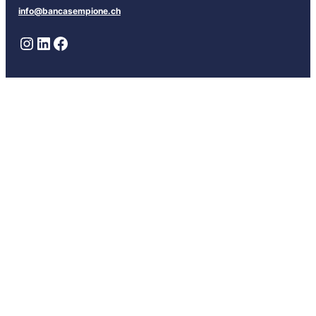
info@bancasempione.ch
Instagram
LinkedIn
Facebook
Sedi
Lugano
Bellinzona
Chiasso
Locarno
Info
Contatti
Richiedi un appuntamento
Lavora con noi
Area Legale
FAQ
Glossario