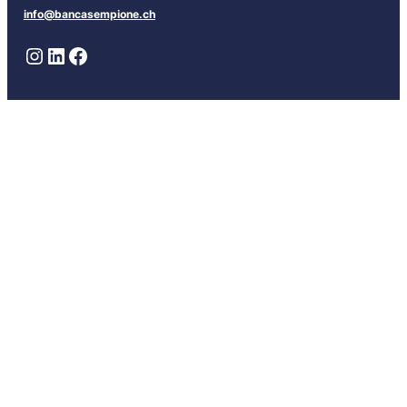
info@bancasempione.ch
Instagram
LinkedIn
Facebook
Sedi
Lugano
Bellinzona
Chiasso
Locarno
Info
Contatti
Richiedi un appuntamento
Lavora con noi
Area Legale
FAQ
Glossario