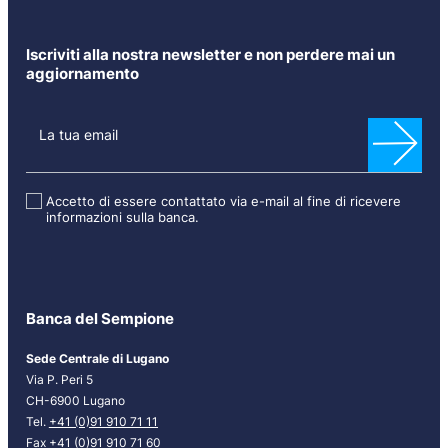
Iscriviti alla nostra newsletter e non perdere mai un
aggiornamento
N
e
La tua email
w
s
l
Accetto di essere contattato via e-mail al fine di ricevere
informazioni sulla banca.
e
t
t
e
r
Banca del Sempione
[
I
Sede Centrale di Lugano
T
Via P. Peri 5
]
CH-6900 Lugano
Tel.
+41 (0)91 910 71 11
Fax +41 (0)91 910 71 60