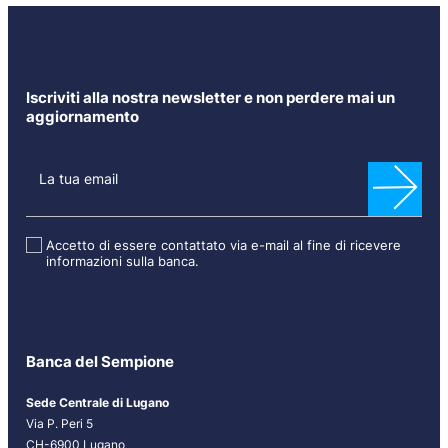
Iscriviti alla nostra newsletter e non perdere mai un
aggiornamento
N
e
La tua email
w
s
l
Accetto di essere contattato via e-mail al fine di ricevere
informazioni sulla banca.
e
t
t
e
r
Banca del Sempione
[
I
Sede Centrale di Lugano
T
Via P. Peri 5
]
CH-6900 Lugano