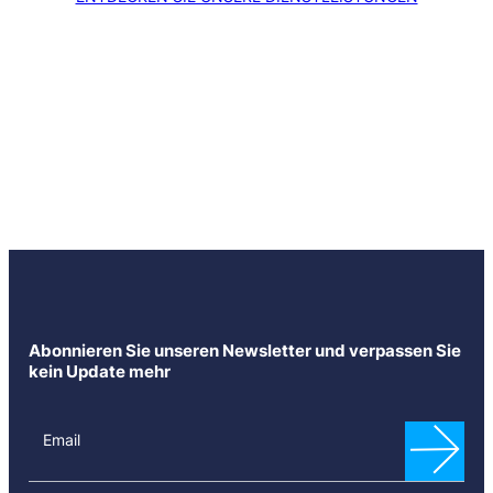
Abonnieren Sie unseren Newsletter und verpassen Sie
kein Update mehr
N
e
Email
w
s