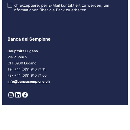
l
Ich akzeptiere, per E-Mail kontaktiert zu werden, um
Informationen über die Bank zu erhalten.
e
t
t
e
r
Banca del Sempione
[
D
Hauptsitz Lugano
E
Via P. Peri 5
U
CH-6900 Lugano
]
Tel.
+41 (0)91 910 71 11
Fax +41 (0)91 910 71 60
info@bancasempione.ch
Instagram
LinkedIn
Facebook
Niederlassungen
Lugano